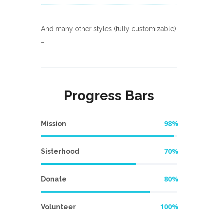
And many other styles (fully customizable)
…
Progress Bars
98%
Mission
70%
Sisterhood
80%
Donate
100%
Volunteer