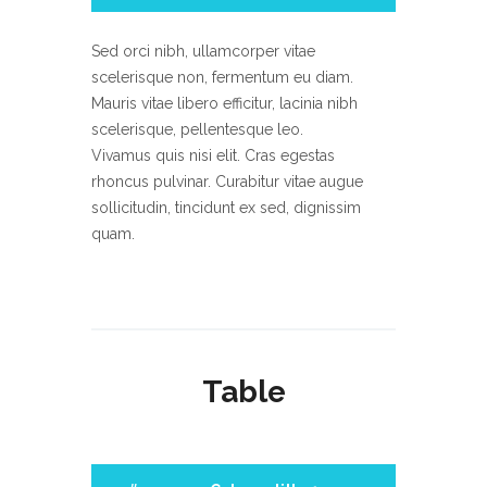
Sed orci nibh, ullamcorper vitae
scelerisque non, fermentum eu diam.
Mauris vitae libero efficitur, lacinia nibh
scelerisque, pellentesque leo.
Vivamus quis nisi elit. Cras egestas
rhoncus pulvinar. Curabitur vitae augue
sollicitudin, tincidunt ex sed, dignissim
quam.
Sed orci nibh, ullamcorper vitae
scelerisque non, fermentum eu diam.
Mauris vitae libero efficitur, lacinia nibh
scelerisque, pellentesque leo.
Vivamus quis nisi elit. Cras egestas
Table
rhoncus pulvinar. Curabitur vitae augue
sollicitudin, tincidunt ex sed, dignissim
quam. Etiam porttitor justo at neque
convallis, eu auctor felis convallis.