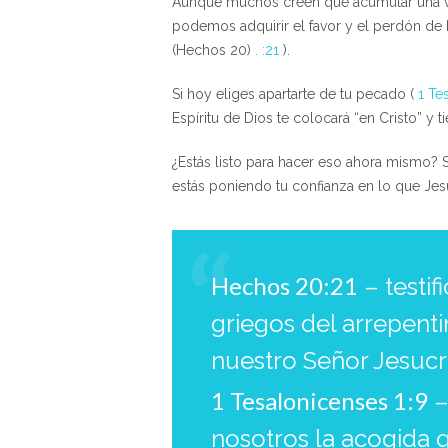
Aunque muchos creen que acumular una vida
podemos adquirir el favor y el perdón de
(Hechos 20)
. :21
).
Si hoy eliges apartarte de tu pecado (
1 Te
Espíritu de Dios te colocará “en Cristo” y 
¿Estás listo para hacer eso ahora mismo? S
estás poniendo tu confianza en lo que Jes
Hechos 20:21
– testif
griegos del arrepenti
nuestro Señor Jesucri
1 Tesalonicenses 1:9
–
nosotros la acogida 