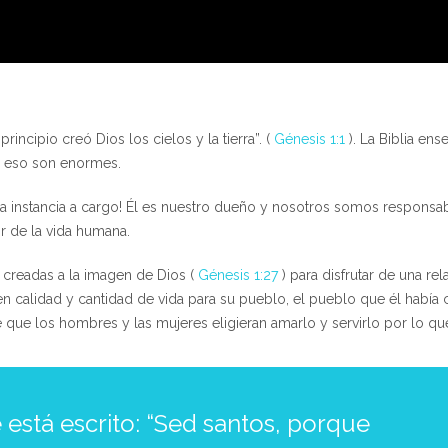
principio creó Dios los cielos y la tierra”. (
Génesis 1:1
). La Biblia ens
e eso son enormes.
ima instancia a cargo! Él es nuestro dueño y nosotros somos responsab
 de la vida humana.
n creadas a la imagen de Dios (
Génesis 1:27
) para disfrutar de una re
n calidad y cantidad de vida para su pueblo, el pueblo que él había 
 que los hombres y las mujeres eligieran amarlo y servirlo por lo que 
 está escrito: “Sed santos, porque